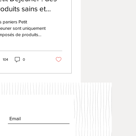
oduits sains et
caux !
 paniers Petit
jeuner sont uniquement
mposés de produits
aux. Nous mettons un
nt d'honneur à nouer
 partenariats avec
...
104
0