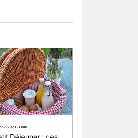
janv. 2023
∙
1
min
tit Déjeuner : des