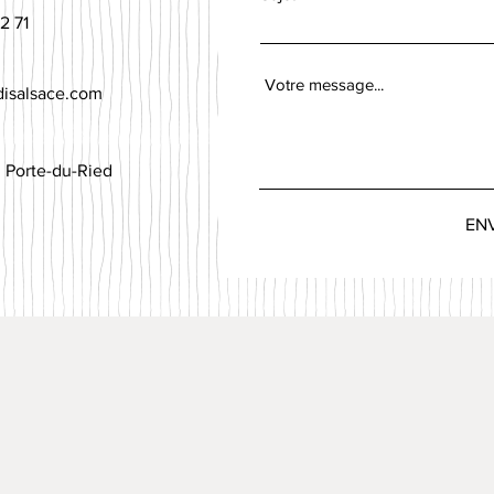
2 71
disalsace.com
0 Porte-du-Ried
EN