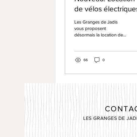
de vélos électrique
Les Granges de Jadis
vous proposent
désormais la location de
vélos électriques, pour
profiter de belles balades
le long du canal ! Le...
66
0
CONTA
LES GRANGES DE JAD