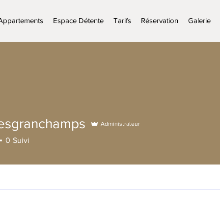
Appartements
Espace Détente
Tarifs
Réservation
Galerie
esgranchamps
Administrateur
ranchamps
0
Suivi