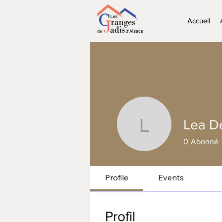
Accueil
Lea D
Lea Desg
0
Abonné
Profile
Events
Profil