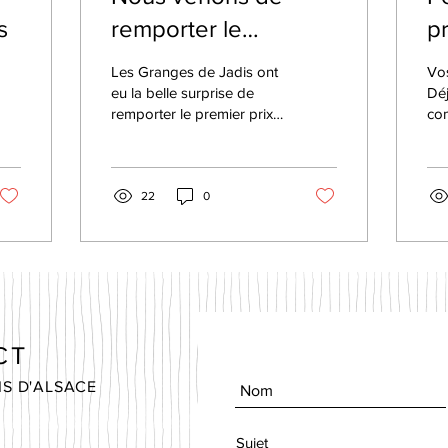
s
remporter le
pr
"Concours Maisons
lo
Les Granges de Jadis ont
Vos
Fleuries" pour la 3e
eu la belle surprise de
Dé
remporter le premier prix
co
année consécutive !
du concours, et ce pour la
loc
3e fois de suite. C'est
poi
toujours un...
des
22
0
des
CT
IS D'ALSACE
Sujet