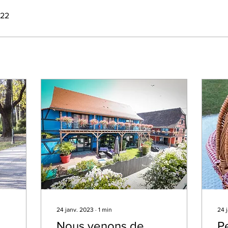
022
24 janv. 2023
∙
1
min
24 
Nous venons de
Pe