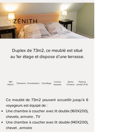
ZÉNITH
Duplex de 73m2, ce meublé est situé
au 1er étage et dispose d’une terrasse.
Wifi
Cuisine
Sèche
Parking
Télévision
Climatisation
Chauffage
Gratuit
équipée
Cheveux
privatif (3 €)
Ce meublé de 73m2 pouvant accueillir jusqu’à 6
voyageurs est équipé de :
Une chambre à coucher avec lit double (160X200),
chevets, armoire , TV
Une chambre à coucher avec lit double (140X200),
chevet , armoire